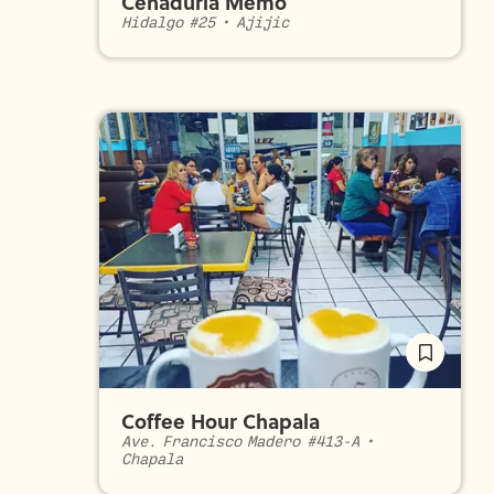
Cenaduría Memo
Hidalgo #25
•
Ajijic
Coffee Hour Chapala
Ave. Francisco Madero #413-A
•
Chapala