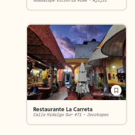
Guadalupe Victoria #20B
•
Ajijic
Restaurante La Carreta
Calle Hidalgo Sur #71
•
Jocotepec