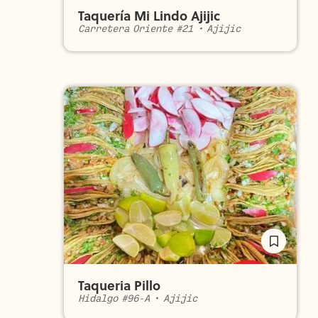
Taquería Mi Lindo Ajijic
Carretera Oriente #21
•
Ajijic
Taqueria Pillo
Hidalgo #96-A
•
Ajijic