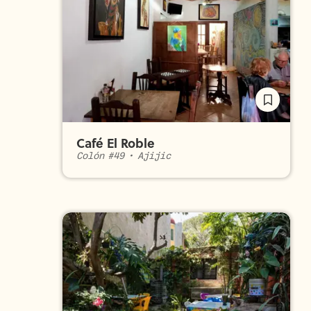
Café El Roble
Colón #49
•
Ajijic