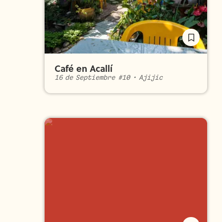
Café en Acallí
16 de Septiembre #10
•
Ajijic