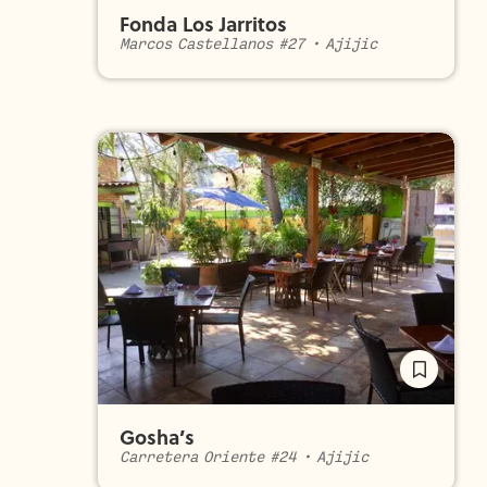
Fonda Los Jarritos
Marcos Castellanos #27
•
Ajijic
Gosha’s
Carretera Oriente #24
•
Ajijic