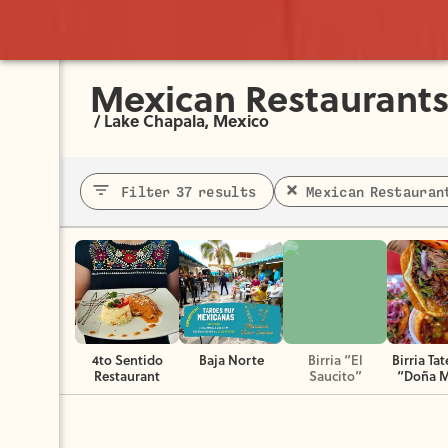
Mexican Restaurant
/
Lake Chapala, Mexico
Filter 37 results
Mexican Restauran
4to Sentido
Baja Norte
Birria “El
Birria T
Restaurant
Saucito”
“Doña M