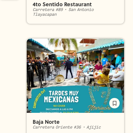
4to Sentido Restaurant
Carretera #89
•
San Antonio
Tlayacapan
Baja Norte
Carretera Oriente #36
•
Ajijic