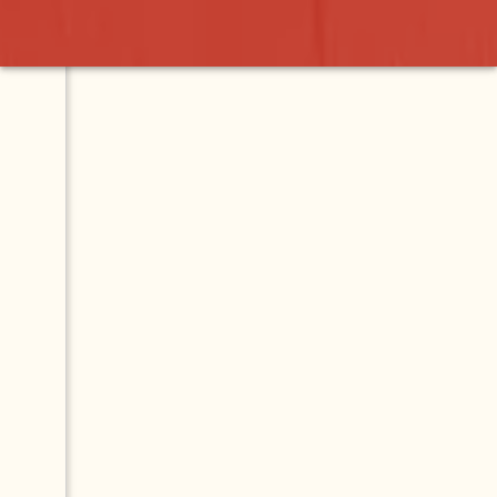
Map
il