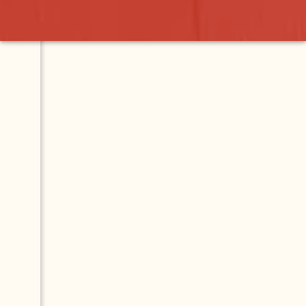
io
Map