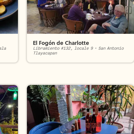
El Fogón de Charlotte
ala
Libramiento #132, locale 9
•
San Antonio
Tlayacapan