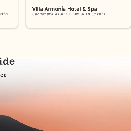
Villa Armonía Hotel & Spa
onio
Carretera #1303
•
San Juan Cosalá
ICO