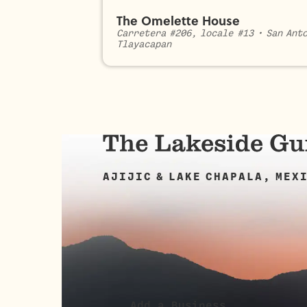
The Omelette House
Carretera #206, locale #13
•
San Ant
Tlayacapan
AJIJIC & LAKE CHAPALA, MEX
Add a Business