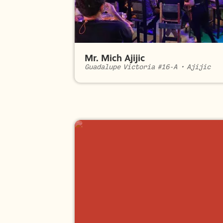
Mr. Mich Ajijic
Guadalupe Victoria #16-A
•
Ajijic