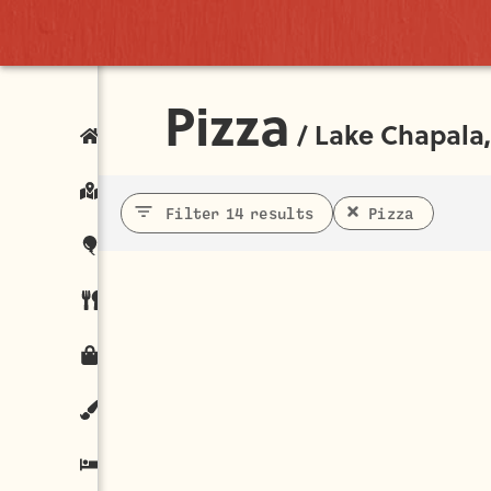
Pizza
/
Lake Chapala
Filter 14 results
Pizza