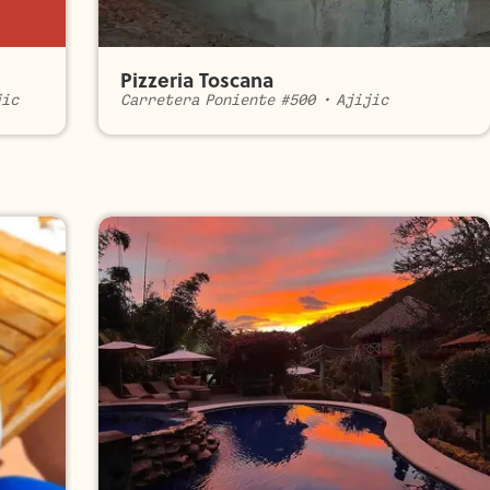
Pizzeria Toscana
jic
Carretera Poniente #500
•
Ajijic