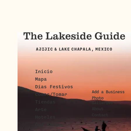
AJIJIC & LAKE CHAPALA, MEXICO
Inicio
Mapa
Días Festivos
Add a Business
Comer/Tomar
Photo
Tiendas
Galleries
About
Arte
Contact
Hoteles
Privacy
Qué Hacer