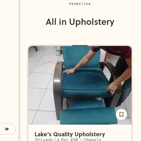
PROMOTION
All in Upholstery
Lake’s Quality Upholstery
Privada La Paz #20
•
Chapala