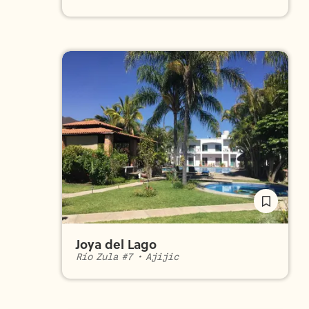
Joya del Lago
Río Zula #7
•
Ajijic