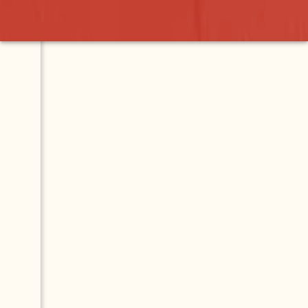
o
Map