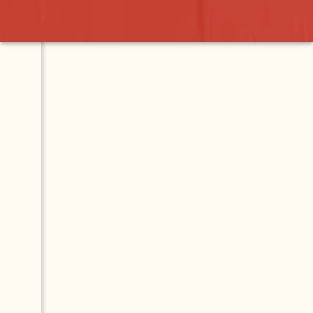
bastián
Map