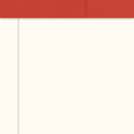
ll
Map