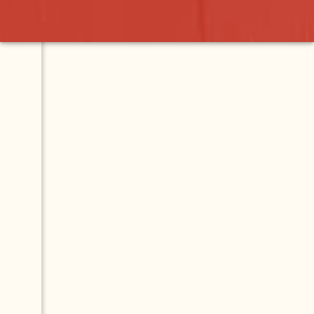
Map
da
s,