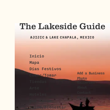
AJIJIC & LAKE CHAPALA, MEXICO
Inicio
Mapa
Días Festivos
Add a Business
Comer/Tomar
Photo
Tiendas
Galleries
About
Arte
Contact
Hoteles
Privacy
Qué Hacer
Salud/Bienestar