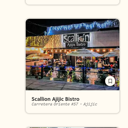
Scallion Ajijic Bistro
Carretera Oriente #57
•
Ajijic