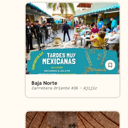
Baja Norte
Carretera Oriente #36
•
Ajijic