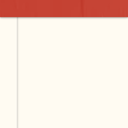
 Ajedrez Huarachess
Contact
Map